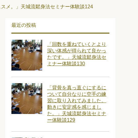
スメ。」天城流鬆身法セミナー体験談124
最近の投稿
「回数を重ねていくとより
深い体感が得られて良かっ
たです。」天城流鬆身法セ
ミナー体験談130
「背骨を真っ直ぐにするに
ついて自分なりに空手の練
習に取り入れてみました。
動きに安定感を感じまし
た。」天城流鬆身法セミナ
ー体験談129