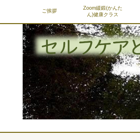
Zoom緩鍛(かんた
ご挨拶
ん)健康クラス