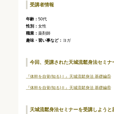
受講者情報
年齢：
50代
性別：
女性
職業：
薬剤師
趣味・習い事など：
ヨガ
今回、受講された天城流鬆身法セミナ
『体幹を自覚(知る)Ⅰ』天城流鬆身法 基礎編⑤
『体幹を自覚(知る)Ⅱ』天城流鬆身法 基礎編⑥
天城流鬆身法セミナーを受講しようと