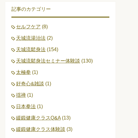
記事のカテゴリー
セルフケア
(8)
天城流湯治法
(2)
天城流鬆身法
(154)
天城流鬆身法セミナー体験談
(130)
太極拳
(1)
好奇心&雑談
(1)
揺禅
(1)
日本拳法
(1)
緩鍛健康クラスQ&A
(13)
緩鍛健康クラス体験談
(3)