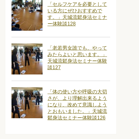
「セルフケアを必要として
いる方にぜひおすすめで
す。」天城流鬆身法セミナ
ー体験談128
「老若男女誰でも、やって
みたらよいと思います。」
天城流鬆身法セミナー体験
談127
「体の使い方や呼吸の大切
さが、より理解出来るよう
になり、改めて意識しよう
とおもいました。」天城流
鬆身法セミナー体験談126