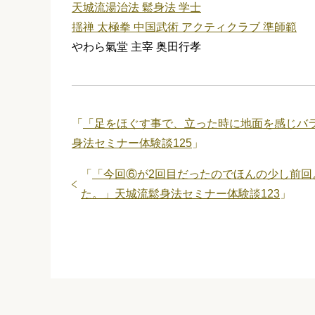
天城流湯治法 鬆身法 学士
揺禅 太極拳 中国武術 アクティクラブ 準師範
やわら氣堂 主宰 奥田行孝
「
「足をほぐす事で、立った時に地面を感じバ
身法セミナー体験談125
」
「
「今回⑥が2回目だったのでほんの少し前回
た。」天城流鬆身法セミナー体験談123
」