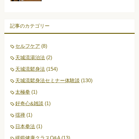
記事のカテゴリー
セルフケア
(8)
天城流湯治法
(2)
天城流鬆身法
(154)
天城流鬆身法セミナー体験談
(130)
太極拳
(1)
好奇心&雑談
(1)
揺禅
(1)
日本拳法
(1)
緩鍛健康クラスQ&A
(13)