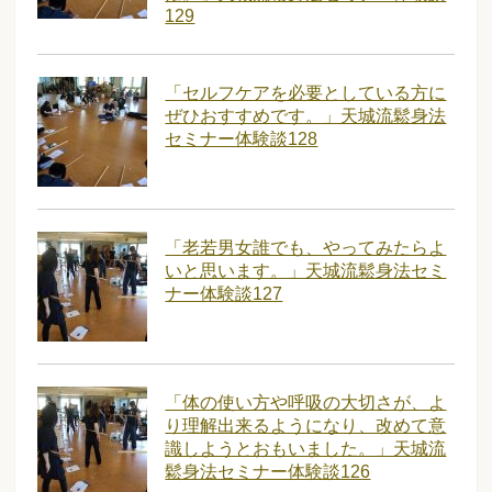
129
「セルフケアを必要としている方に
ぜひおすすめです。」天城流鬆身法
セミナー体験談128
「老若男女誰でも、やってみたらよ
いと思います。」天城流鬆身法セミ
ナー体験談127
「体の使い方や呼吸の大切さが、よ
り理解出来るようになり、改めて意
識しようとおもいました。」天城流
鬆身法セミナー体験談126