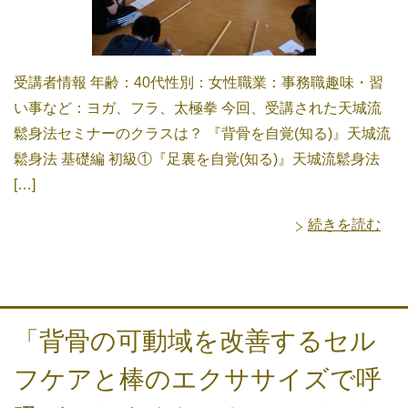
受講者情報 年齢：40代性別：女性職業：事務職趣味・習
い事など：ヨガ、フラ、太極拳 今回、受講された天城流
鬆身法セミナーのクラスは？ 『背骨を自覚(知る)』天城流
鬆身法 基礎編 初級①『足裏を自覚(知る)』天城流鬆身法
[…]
続きを読む
「背骨の可動域を改善するセル
フケアと棒のエクササイズで呼