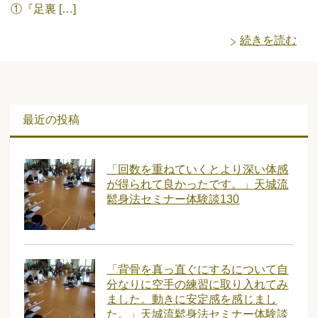
①『足裏 […]
続きを読む
最近の投稿
「回数を重ねていくとより深い体感
が得られて良かったです。」天城流
鬆身法セミナー体験談130
「背骨を真っ直ぐにするについて自
分なりに空手の練習に取り入れてみ
ました。動きに安定感を感じまし
た。」天城流鬆身法セミナー体験談