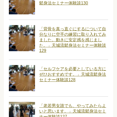
鬆身法セミナー体験談130
「背骨を真っ直ぐにするについて自
分なりに空手の練習に取り入れてみ
ました。動きに安定感を感じまし
た。」天城流鬆身法セミナー体験談
129
「セルフケアを必要としている方に
ぜひおすすめです。」天城流鬆身法
セミナー体験談128
「老若男女誰でも、やってみたらよ
いと思います。」天城流鬆身法セミ
ナー体験談127