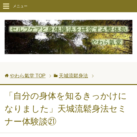
メニュー
やわら氣堂
TOP
天城流鬆身法
「自分の身体を知るきっかけに
なりました」天城流鬆身法セミ
ナー体験談㉑