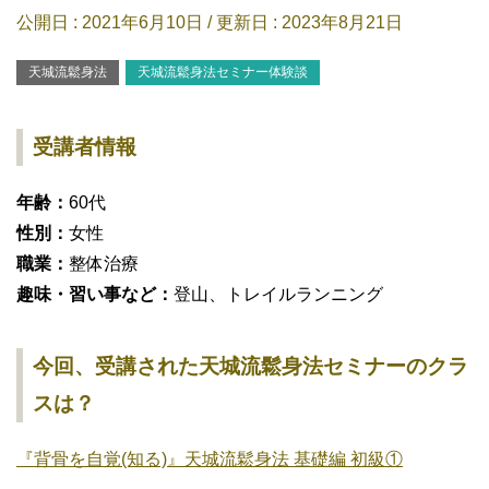
公開日 :
2021年6月10日
/ 更新日 :
2023年8月21日
天城流鬆身法
天城流鬆身法セミナー体験談
受講者情報
年齢：
60代
性別：
女性
職業：
整体治療
趣味・習い事など：
登山、トレイルランニング
今回、受講された天城流鬆身法セミナーのクラ
スは？
『背骨を自覚(知る)』天城流鬆身法 基礎編 初級①