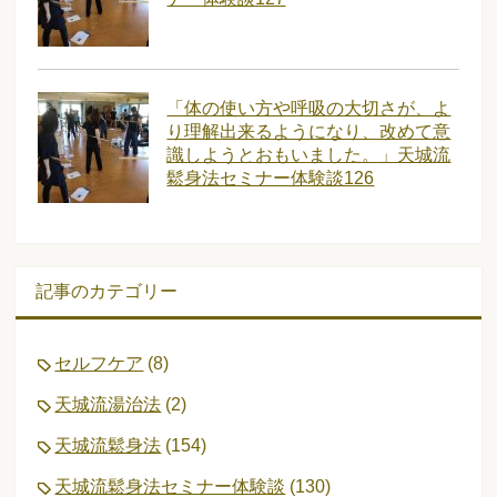
「体の使い方や呼吸の大切さが、よ
り理解出来るようになり、改めて意
識しようとおもいました。」天城流
鬆身法セミナー体験談126
記事のカテゴリー
セルフケア
(8)
天城流湯治法
(2)
天城流鬆身法
(154)
天城流鬆身法セミナー体験談
(130)