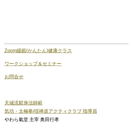
Zoom緩鍛(かんたん)健康クラス
ワークショップ＆セミナー
お問合せ
天城流鬆身法師範
気功・太極拳/揺禅道アクティクラブ 指導員
やわら氣堂 主宰 奥田行孝