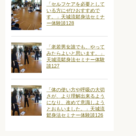
「セルフケアを必要として
いる方にぜひおすすめで
す。」天城流鬆身法セミナ
ー体験談128
「老若男女誰でも、やって
みたらよいと思います。」
天城流鬆身法セミナー体験
談127
「体の使い方や呼吸の大切
さが、より理解出来るよう
になり、改めて意識しよう
とおもいました。」天城流
鬆身法セミナー体験談126