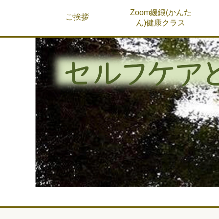
Zoom緩鍛(かんた
ご挨拶
ん)健康クラス