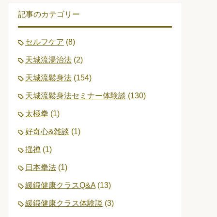
記事のカテゴリー
セルフケア
(8)
天城流湯治法
(2)
天城流鬆身法
(154)
天城流鬆身法セミナー体験談
(130)
太極拳
(1)
好奇心&雑談
(1)
揺禅
(1)
日本拳法
(1)
緩鍛健康クラスQ&A
(13)
緩鍛健康クラス体験談
(3)