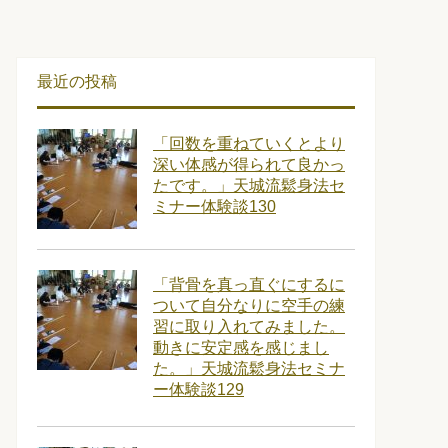
最近の投稿
「回数を重ねていくとより
深い体感が得られて良かっ
たです。」天城流鬆身法セ
ミナー体験談130
「背骨を真っ直ぐにするに
ついて自分なりに空手の練
習に取り入れてみました。
動きに安定感を感じまし
た。」天城流鬆身法セミナ
ー体験談129