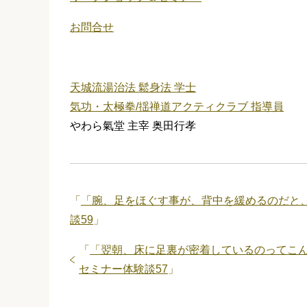
お問合せ
天城流湯治法 鬆身法 学士
気功・太極拳/揺禅道アクティクラブ 指導員
やわら氣堂 主宰 奥田行孝
「
「腕、足をほぐす事が、背中を緩めるのだと
談59
」
「
「翌朝、床に足裏が密着しているのってこ
セミナー体験談57
」