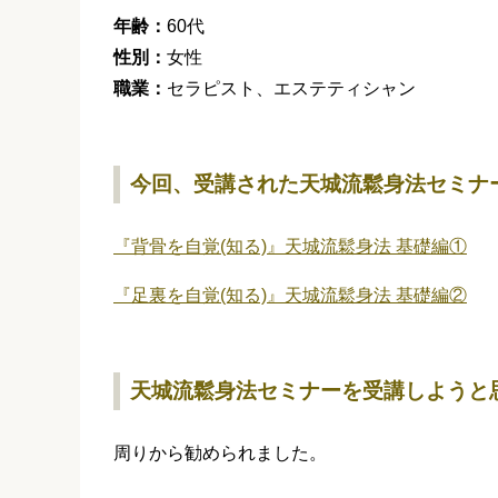
年齢：
60代
性別：
女性
職業：
セラピスト、エステティシャン
今回、受講された天城流鬆身法セミナ
『背骨を自覚(知る)』天城流鬆身法 基礎編①
『足裏を自覚(知る)』天城流鬆身法 基礎編②
天城流鬆身法セミナーを受講しようと
周りから勧められました。