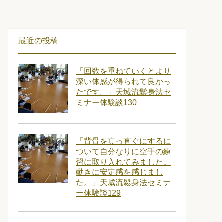
最近の投稿
「回数を重ねていくとより
深い体感が得られて良かっ
たです。」天城流鬆身法セ
ミナー体験談130
「背骨を真っ直ぐにするに
ついて自分なりに空手の練
習に取り入れてみました。
動きに安定感を感じまし
た。」天城流鬆身法セミナ
ー体験談129