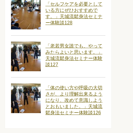
「セルフケアを必要として
いる方にぜひおすすめで
す。」天城流鬆身法セミナ
ー体験談128
「老若男女誰でも、やって
みたらよいと思います。」
天城流鬆身法セミナー体験
談127
「体の使い方や呼吸の大切
さが、より理解出来るよう
になり、改めて意識しよう
とおもいました。」天城流
鬆身法セミナー体験談126