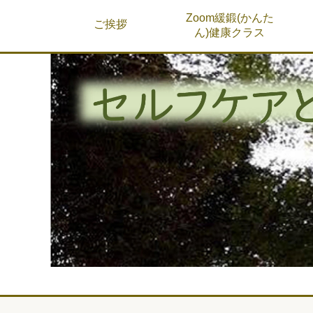
Zoom緩鍛(かんた
ご挨拶
ん)健康クラス