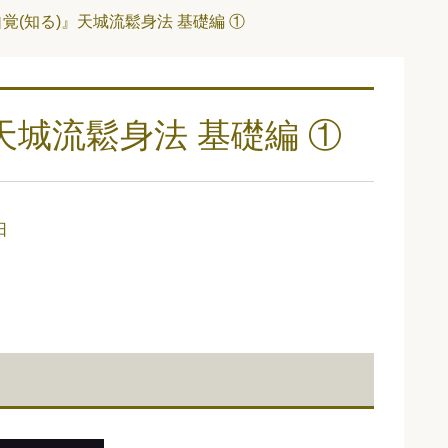
覚(知る)』天城流鬆身法 基礎編 ①
天城流鬆身法 基礎編 ①
日