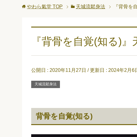
やわら氣堂
TOP
天城流鬆身法
『背骨を自
『背骨を自覚(知る)』
公開日 :
2020年11月27日
/ 更新日 :
2024年2月6
天城流鬆身法
背骨を自覚(知る)