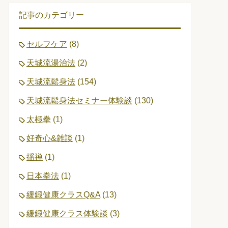
記事のカテゴリー
セルフケア
(8)
天城流湯治法
(2)
天城流鬆身法
(154)
天城流鬆身法セミナー体験談
(130)
太極拳
(1)
好奇心&雑談
(1)
揺禅
(1)
日本拳法
(1)
緩鍛健康クラスQ&A
(13)
緩鍛健康クラス体験談
(3)