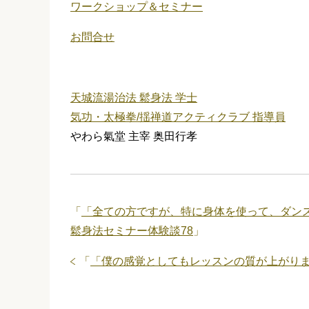
ワークショップ＆セミナー
お問合せ
天城流湯治法 鬆身法 学士
気功・太極拳/揺禅道アクティクラブ 指導員
やわら氣堂 主宰 奥田行孝
「
「全ての方ですが、特に身体を使って、ダン
鬆身法セミナー体験談78
」
「
「僕の感覚としてもレッスンの質が上がりま