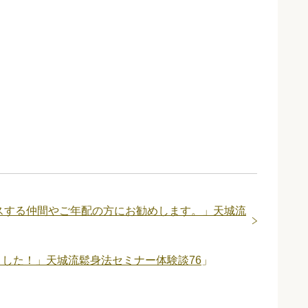
スする仲間やご年配の方にお勧めします。」天城流
した！」天城流鬆身法セミナー体験談76
」