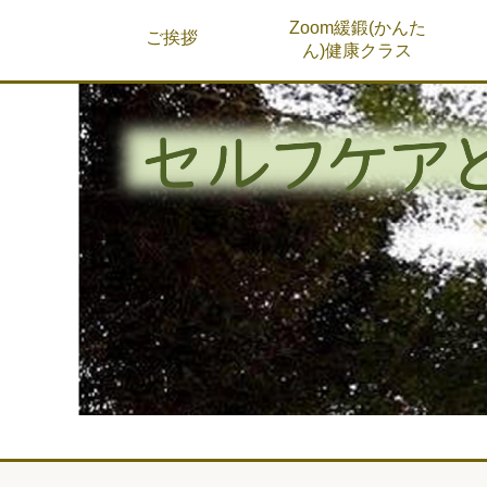
Zoom緩鍛(かんた
ご挨拶
ん)健康クラス