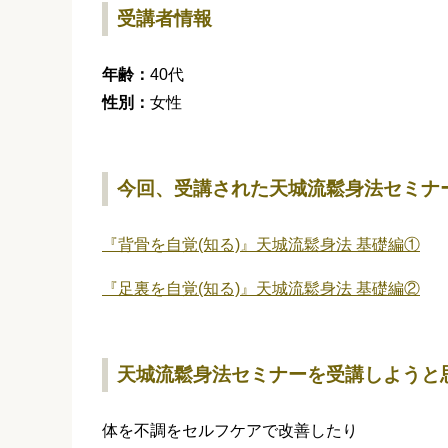
受講者情報
年齢：
40代
性別：
女性
今回、受講された天城流鬆身法セミナ
『背骨を自覚(知る)』天城流鬆身法 基礎編①
『足裏を自覚(知る)』天城流鬆身法 基礎編②
天城流鬆身法セミナーを受講しようと
体を不調をセルフケアで改善したり