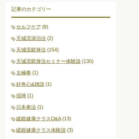
記事のカテゴリー
セルフケア
(8)
天城流湯治法
(2)
天城流鬆身法
(154)
天城流鬆身法セミナー体験談
(130)
太極拳
(1)
好奇心&雑談
(1)
揺禅
(1)
日本拳法
(1)
緩鍛健康クラスQ&A
(13)
緩鍛健康クラス体験談
(3)