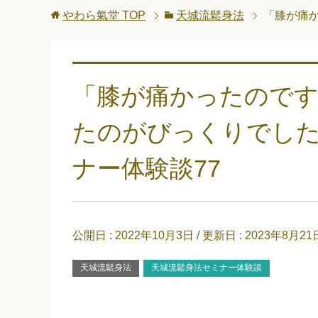
やわら氣堂
TOP
天城流鬆身法
「膝が痛
「膝が痛かったので
たのがびっくりでした
ナー体験談77
公開日 :
2022年10月3日
/ 更新日 :
2023年8月21
天城流鬆身法
天城流鬆身法セミナー体験談