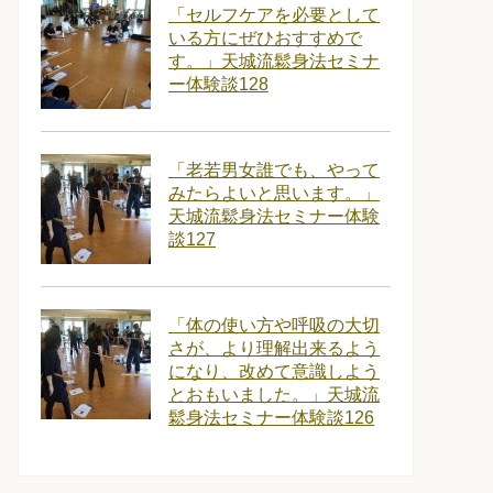
「セルフケアを必要として
いる方にぜひおすすめで
す。」天城流鬆身法セミナ
ー体験談128
「老若男女誰でも、やって
みたらよいと思います。」
天城流鬆身法セミナー体験
談127
「体の使い方や呼吸の大切
さが、より理解出来るよう
になり、改めて意識しよう
とおもいました。」天城流
鬆身法セミナー体験談126