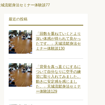
城流鬆身法セミナー体験談77
最近の投稿
「回数を重ねていくとより
深い体感が得られて良かっ
たです。」天城流鬆身法セ
ミナー体験談130
「背骨を真っ直ぐにするに
ついて自分なりに空手の練
習に取り入れてみました。
動きに安定感を感じまし
た。」天城流鬆身法セミナ
ー体験談129