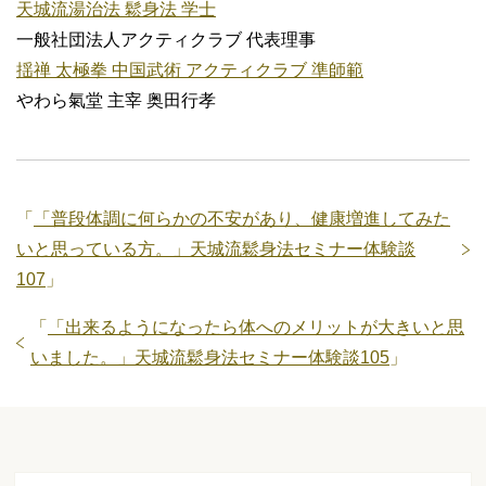
天城流湯治法 鬆身法 学士
一般社団法人アクティクラブ 代表理事
揺禅 太極拳 中国武術 アクティクラブ 準師範
やわら氣堂 主宰 奥田行孝
「
「普段体調に何らかの不安があり、健康増進してみた
いと思っている方。」天城流鬆身法セミナー体験談
107
」
「
「出来るようになったら体へのメリットが大きいと思
いました。」天城流鬆身法セミナー体験談105
」