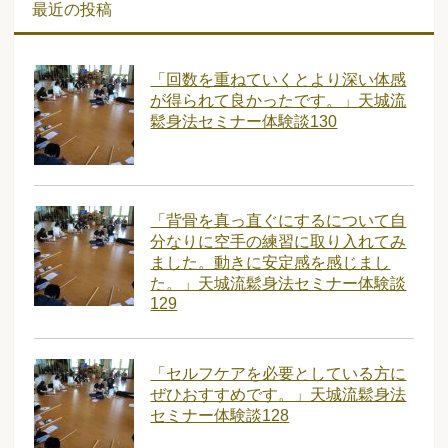
最近の投稿
「回数を重ねていくとより深い体感
が得られて良かったです。」天城流
鬆身法セミナー体験談130
「背骨を真っ直ぐにするについて自
分なりに空手の練習に取り入れてみ
ました。動きに安定感を感じまし
た。」天城流鬆身法セミナー体験談
129
「セルフケアを必要としている方に
ぜひおすすめです。」天城流鬆身法
セミナー体験談128