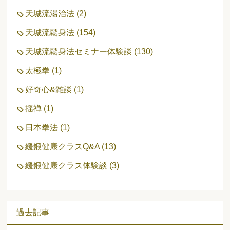
天城流湯治法
(2)
天城流鬆身法
(154)
天城流鬆身法セミナー体験談
(130)
太極拳
(1)
好奇心&雑談
(1)
揺禅
(1)
日本拳法
(1)
緩鍛健康クラスQ&A
(13)
緩鍛健康クラス体験談
(3)
過去記事